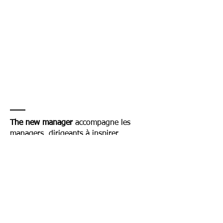
The new manager
accompagne les
managers, dirigeants à inspirer,
expirer et accélérer : conseil en
performance managériale,
coaching professionnel individuel
ou collectif, formations en
management, communication,
ateliers, programmes, en ligne ou
à distance, Nantes et Paris...