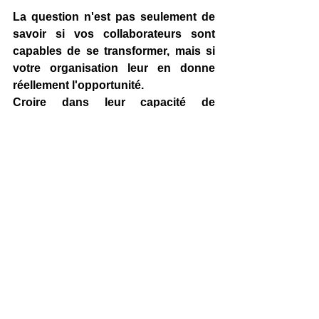
La question n'est pas seulement de 
savoir si vos collaborateurs sont 
capables de se transformer, mais si 
votre organisation leur en donne 
réellement l'opportunité.
Croire dans leur capacité de 
métamorphose, c'est un choix 
stratégique, un levier de 
performance, mais aussi un acte de 
leadership inspirant.
Et vous, quelle place accordez-vous 
à la transformation des talents dans 
votre entreprise ?
📢 
Envie d'aller plus loin ? 
Contactez-
nous pour en discuter 
!