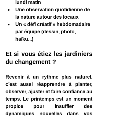
lundi matin
Une observation quotidienne de 
la nature autour des locaux
Un « défi créatif » hebdomadaire 
par équipe (dessin, photo, 
haïku...)
Et si vous étiez les jardiniers 
du changement ?
Revenir à un rythme plus naturel, 
c’est aussi réapprendre à 
planter, 
observer, ajuster et faire confiance au 
temps
. Le printemps est un moment 
propice pour insuffler des 
dynamiques nouvelles dans vos 
organisations : plus d’
agilité
, de 
sens
 et de 
présence à soi
 et aux 
autres.