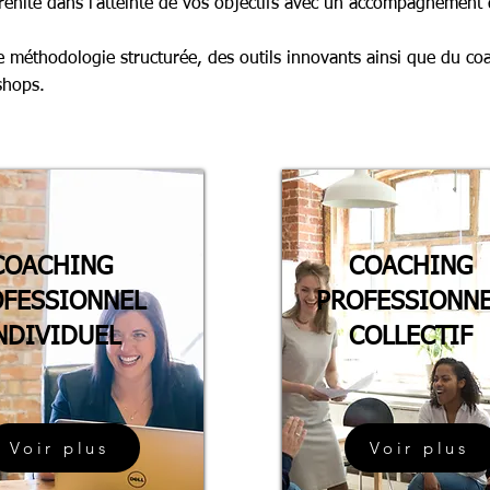
énité dans l’atteinte de vos objectifs avec un accompagnement 
méthodologie structurée, des outils innovants ainsi que du coa
shops.
COACHING
COACHING
FESSIONNEL
PROFESSIONN
NDIVIDUEL
COLLECTIF
Voir plus
Voir plus