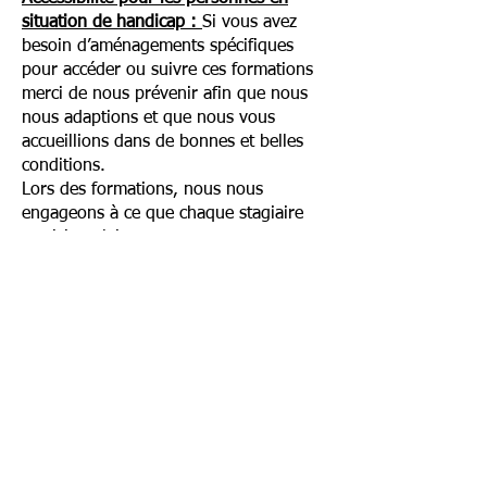
situation de handicap :
Si vous avez
besoin d’aménagements spécifiques
pour accéder ou suivre ces formations
merci de nous prévenir afin que nous
nous adaptions et que nous vous
accueillions dans de bonnes et belles
conditions.
Lors des formations, nous nous
engageons à ce que chaque stagiaire
participe pleinement, tenant compte
des spécificités et contraintes de
chacun, notamment si des adaptations
sont à mettre en œuvre pour les
personnes en situation de handicap.
https://www.paysdelaloire.fr/les-
aides/coordination-handicap-et-
ressource-handicap-formation?
sous_thematique=179
En cas de réclamation, celles-ci peuvent