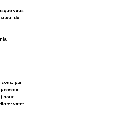
lorsque vous
inateur de
r la
isons, par
 prévenir
i) pour
liorer votre