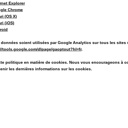
rnet Explorer
ogle Chrome
ri (OS X)
ri (iOS)
roid
données soient utilisées par Google Analytics sur tous les sites
://tools.google.com/dlpage/gaoptout?hl=fr
.
ette politique en matière de cookies. Nous vous encourageons à c
enir les dernières informations sur les cookies.