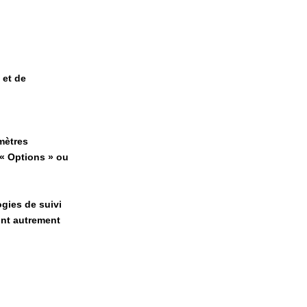
 et de
mètres
«
Options
»
ou
gies de suivi
ont autrement
.