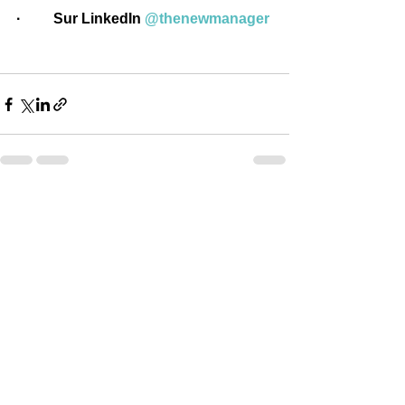
·         
Sur LinkedIn 
@thenewmanager
Voir tout
Posts récents