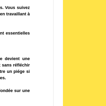
. Vous suivez 
n travaillant à 
t essentielles 
e devient une 
sans réfléchir 
e un piége si 
es.
ondée sur une 