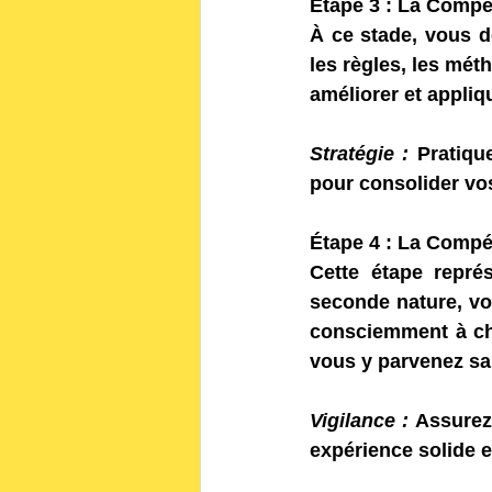
Étape 3 : La Comp
À ce stade, vous 
les règles, les méth
améliorer et appli
Stratégie :
 Pratiqu
pour consolider v
Étape 4 : La Compé
Cette étape repré
seconde nature, vou
consciemment à cha
vous y parvenez sa
Vigilance :
 Assurez
expérience solide 