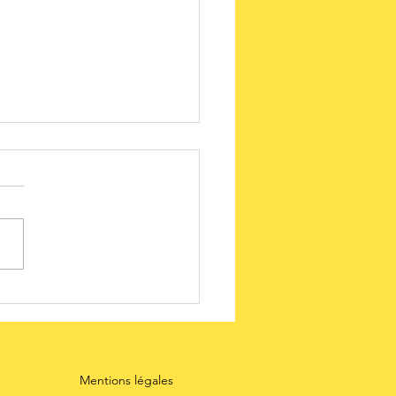
adership et
certitude :
ez penser
mme un
Mentions légales
ientifique