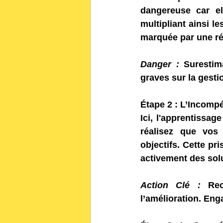
dangereuse car el
multipliant ainsi l
marquée par une rét
Danger :
 Surestim
graves sur la gestio
Étape 2 : L’Incomp
Ici, l'apprentissa
réalisez que vos 
objectifs. Cette pr
activement des sol
Action Clé :
 Rec
l’amélioration. En