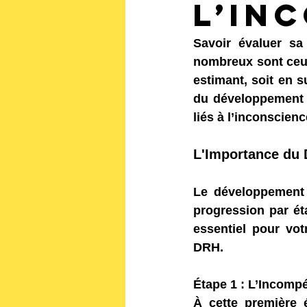
l’in
Savoir évaluer sa
nombreux sont ceux
estimant, soit en s
du développement d
liés à l’inconscie
L'Importance du
Le développement 
progression par éta
essentiel pour vot
DRH.
Étape 1 : L’Incomp
À cette première 