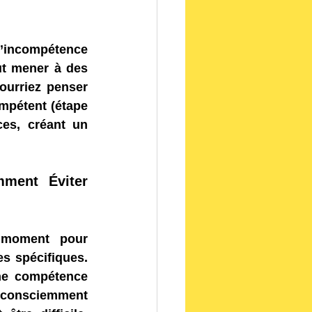
’incompétence 
t mener à des 
urriez penser 
mpétent (étape 
es, créant un 
ment Éviter 
 moment pour 
s spécifiques. 
ne compétence 
nsciemment 