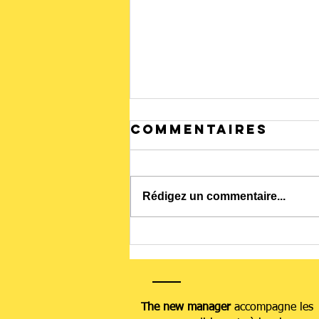
Commentaires
Rédigez un commentaire...
Votre cerveau
sous cortisol
: comment
reprogrammer
The new manager
accompagne les
votre réponse