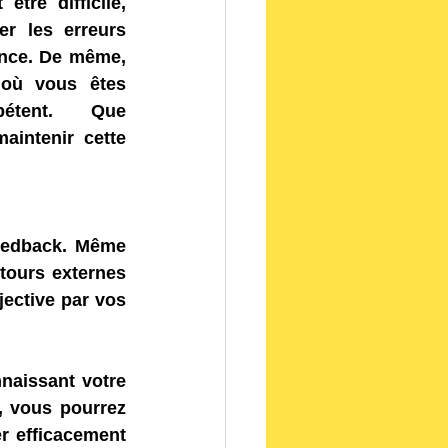
tre difficile, 
er les erreurs 
nce. De même, 
 où vous êtes 
étent. Que 
aintenir cette 
feedback. Même 
ours externes 
ective par vos 
naissant votre 
, vous pourrez 
r efficacement 