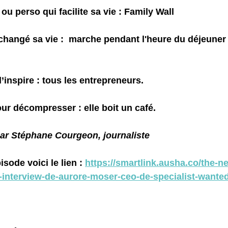
 ou perso qui facilite sa vie :
 Family Wall
 changé sa vie :
  marche pendant l'heure du déjeuner
’inspire :
tous les entrepreneurs.
our décompresser :
 elle boit un café.
par Stéphane Courgeon, journaliste
sode voici le lien : 
https://smartlink.ausha.co/the-n
interview-de-aurore-moser-ceo-de-specialist-wante