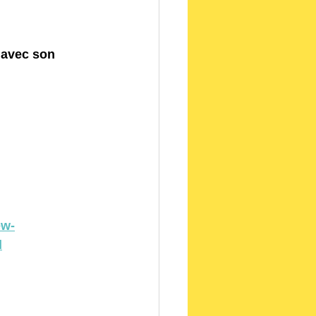
 avec son 
ew-
d