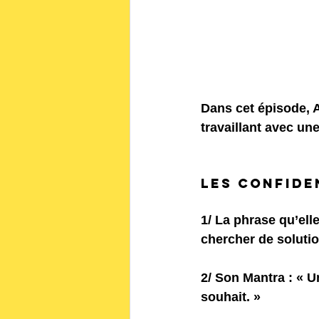
Dans cet épisode, 
travaillant avec un
Les confide
1/ La phrase qu’elle
chercher de solutio
2/ Son Mantra :
 « U
souhait. »