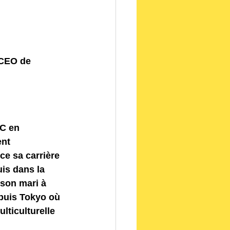
d
 CEO de 
C en 
nt 
e sa carrière 
is dans la 
 son mari à 
puis Tokyo où 
ticulturelle 