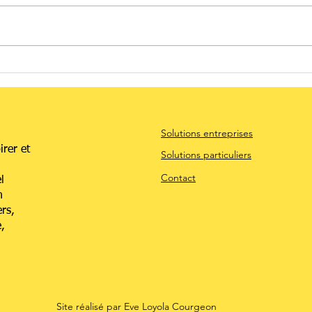
Comment un
Le
manager peut
in
(vraiment)
os
remettre de la
co
Solutions entreprises
joie dans son
sc
irer et
équipe
Solutions particuliers
Contact
l
n
rs,
,
Site réalisé par Eve Loyola Courgeon