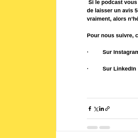
 Si le podcast vous plaît, le meilleur moyen de nous le faire savoir c’est simplement 
de laisser un avis 
5
vraiment, alors n’hé
Pour nous suivre, c’
·         
Sur Instagra
·         
Sur LinkedIn 