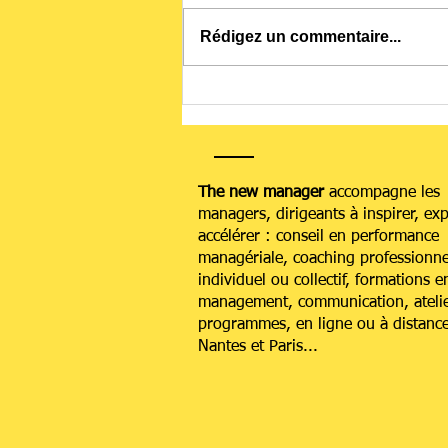
Rédigez un commentaire...
Votre cerveau
sous cortisol
: comment
reprogrammer
The new manager
accompagne les
votre réponse
managers, dirigeants à inspirer, exp
au stress ?
accélérer : conseil en performance
managériale, coaching professionne
individuel ou collectif, formations e
management, communication, atelie
programmes, en ligne ou à distance
Nantes et Paris...