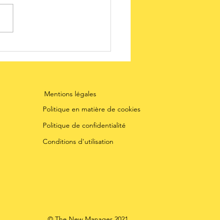
adership et
certitude :
ez penser
mme un
Mentions légales
ientifique
Politique en matière de cookies
Politique de confidentialité
Conditions d'utilisation
©️ The New Manager 2021