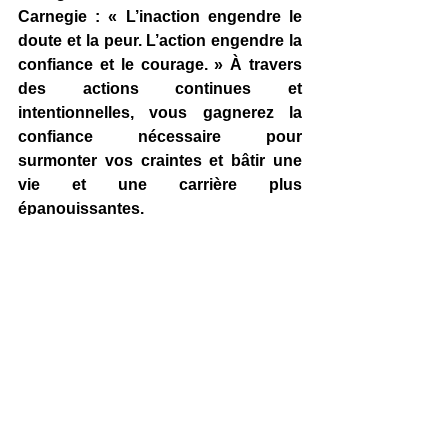
Carnegie : « L’inaction engendre le 
doute et la peur. L’action engendre la 
confiance et le courage. » À travers 
des actions continues et 
intentionnelles, vous gagnerez la 
confiance nécessaire pour 
surmonter vos craintes et bâtir une 
vie et une carrière plus 
épanouissantes.
Prêt à surmonter vos peurs et à 
passer à l'action ? Contactez-moi 
pour un  accompagnement coaching 
personnalisé.
En savoir plus notre activité 
coaching professionnel
 Eve Loyola Courgeon, 
c
oach 